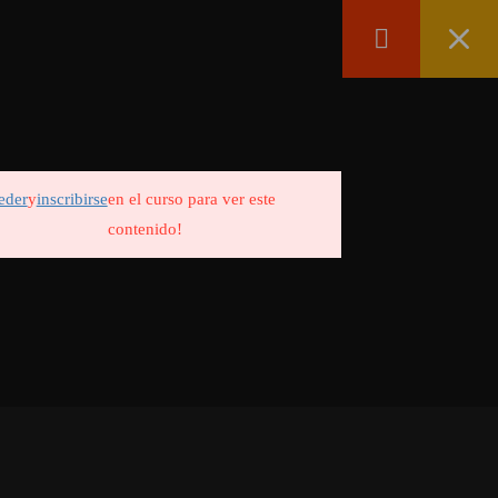
ONES
GALERIA DE ALUMNOS
CONTACTO
eder
y
inscribirse
en el curso para ver este
contenido!