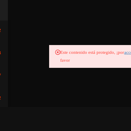
2
FORMACI
Este contenido está protegido, ¡por
acc
3
favor
7
2
5