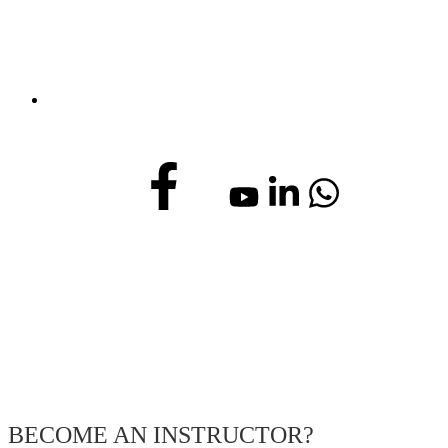
info@virtualarchitects.es
© Virtual Architects. Todos los derechos reservados |
Aviso legal
|
Política de privacidad
| Configuración de Cookies
BECOME AN INSTRUCTOR?