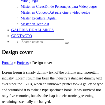
Videojuegos
Máster en Creación de Personajes para Videojuegos
Máster en Concept Art para cine y videojuegos
Master Escultura Digital
Máster en Tech Art
GALERIA DE ALUMNOS
CONTACTO
Design cover
Portada
»
Projects
»
Design cover
Lorem Ipsum is simply dummy text of the printing and typesetting
industry. Lorem Ipsum has been the industry’s standard dummy text
ever since the 1500s, when an unknown printer took a galley of type
and scrambled it to make a type specimen book. It has survived not
only five centuries, but also the leap into electronic typesetting,
remaining essentially unchanged.