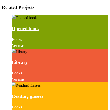
Related Projects
Opened book
Books
Ver más
Library
Books
Ver más
Reading glasses
Books