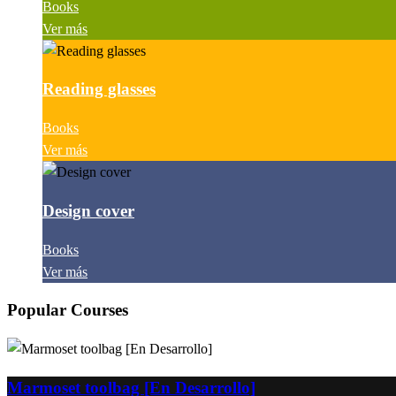
Books
Ver más
Reading glasses
Books
Ver más
Design cover
Books
Ver más
Popular Courses
Marmoset toolbag [En Desarrollo]