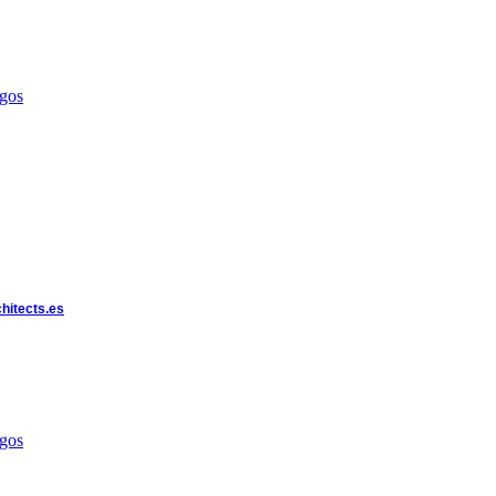
egos
chitects.es
egos